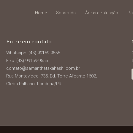
Home
Sobre nós
Áreas de atuação
Pa
Entre em contato
Whatsapp: (43) 99159-9555
Fixo: (43) 99159-9555
contato@samanthatakahashi.com.br
Rua Montevideo, 735, Ed. Torre Alicante-1602,
Gleba Palhano. Londrina/PR